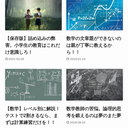
【保存版】詰め込みの弊
数学の文章題ができないの
害。小学生の教育はこれだ
は親が丁寧に教えるか
け意識しろ！
ら！！
2021-03-28
2019-01-10
【数学】レベル別に解説！
数学教師の苦悩。論理的思
テストで2割きるなら、ま
考を鍛えるのは夢のまた夢
ずは計算練習だけを！！
2018-09-10