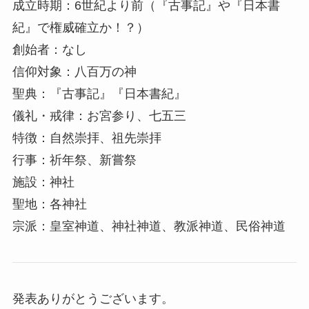
成立時期：6世紀より前（『古事記』や『日本書
紀』で権威確立か！？）
創始者：なし
信仰対象：八百万の神
聖典：『古事記』『日本書紀』
儀礼・戒律：お宮参り、七五三
特徴：自然崇拝、祖先崇拝
行事：祈年祭、新嘗祭
施設：神社
聖地：各神社
宗派：皇室神道、神社神道、教派神道、民俗神道
発表ありがとうございます。