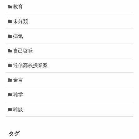
教育
未分類
病気
自己啓発
通信高校授業案
金言
雑学
雑談
タグ