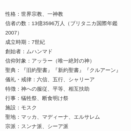
性格：世界宗教、一神教
信者の数：13億3596万人（ブリタニカ国際年鑑
2007）
成立時期：7世紀
創始者：ムハンマド
信仰対象：アッラー（唯一絶対の神）
聖典：『旧約聖書』『新約聖書』『クルアーン』
儀礼・戒律：六信、五行、シャリーア
特徴：神への服従、平等、相互扶助
行事：犠牲祭、断食明け祭
施設：モスク
聖地：マッカ、マディーナ、エルサレム
宗派：スンナ派、シーア派