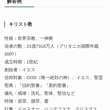
解答例
キリスト教
性格：世界宗教、一神教
信者の数：21億7318万人（ブリタニカ国際年鑑
2007）
成立時期：1世紀
創始者：イエス
信仰対象：GOD（唯一絶対の神）、イエス、聖霊
聖典：『旧約聖書』『新約聖書』
儀礼・戒律：洗礼、聖体、堅信など
特徴：原罪、贖罪、愛
行事：イースター、ペンテコステ、クリスマス