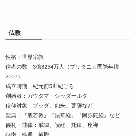
仏教
性格：世界宗教
信者の数：3億8254万人（ブリタニカ国際年鑑
2007）
成立時期：紀元前5世紀ごろ
創始者：ガウタマ・シッダールタ
信仰対象：ブッダ、如来、菩薩など
聖典：『般若教』『法華経』『阿弥陀経』など
儀礼・戒律：戒律、読経、托鉢、座禅
特徴：輪廻、解脱