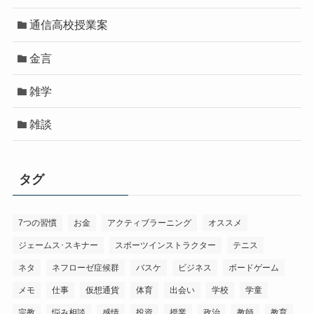
通信高校授業案
金言
雑学
雑談
タグ
7つの習慣
お金
アクティブラーニング
オススメ
ジェームス･スキナー
スポーツインストラクター
テニス
ネタ
ネフローゼ症候群
バスケ
ビジネス
ボードゲーム
メモ
仕事
仮想通貨
体育
出会い
学校
学童
宗教
悩み相談
感情
投資
授業
政治
教師
教育