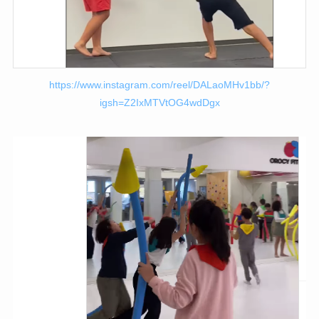
https://www.instagram.com/reel/DALaoMHv1bb/?
igsh=Z2IxMTVtOG4wdDgx