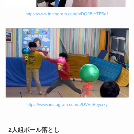
https://www.instagram.com/p/DQ9BtYTE5a1
https://www.instagram.com/p/DVVnPeyia7y
2人組ボール落とし