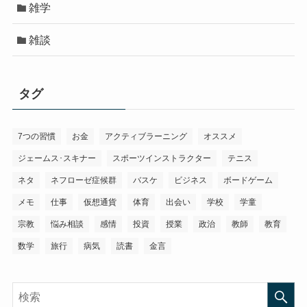
雑学
雑談
タグ
7つの習慣
お金
アクティブラーニング
オススメ
ジェームス･スキナー
スポーツインストラクター
テニス
ネタ
ネフローゼ症候群
バスケ
ビジネス
ボードゲーム
メモ
仕事
仮想通貨
体育
出会い
学校
学童
宗教
悩み相談
感情
投資
授業
政治
教師
教育
数学
旅行
病気
読書
金言