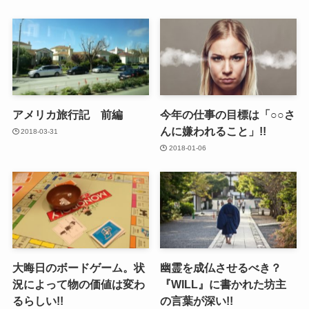
アメリカ旅行記 前編
今年の仕事の目標は「○○さ
んに嫌われること」!!
2018-03-31
2018-01-06
大晦日のボードゲーム。状
幽霊を成仏させるべき？
況によって物の価値は変わ
『WILL』に書かれた坊主
るらしい!!
の言葉が深い!!