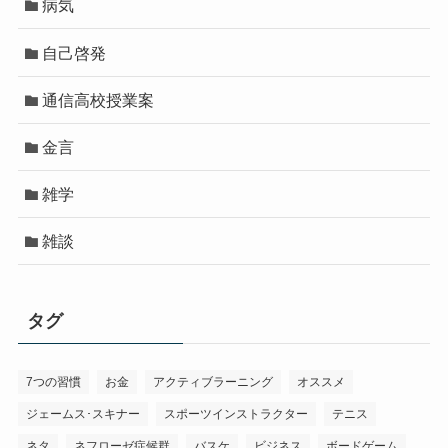
病気
自己啓発
通信高校授業案
金言
雑学
雑談
タグ
7つの習慣
お金
アクティブラーニング
オススメ
ジェームス･スキナー
スポーツインストラクター
テニス
ネタ
ネフローゼ症候群
バスケ
ビジネス
ボードゲーム