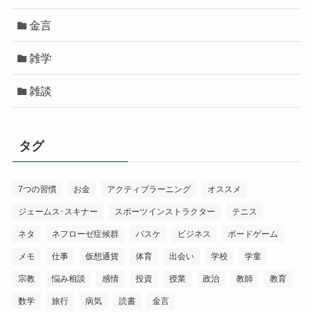
金言
雑学
雑談
タグ
7つの習慣
お金
アクティブラーニング
オススメ
ジェームス･スキナー
スポーツインストラクター
テニス
ネタ
ネフローゼ症候群
バスケ
ビジネス
ボードゲーム
メモ
仕事
仮想通貨
体育
出会い
学校
学童
宗教
悩み相談
感情
投資
授業
政治
教師
教育
数学
旅行
病気
読書
金言