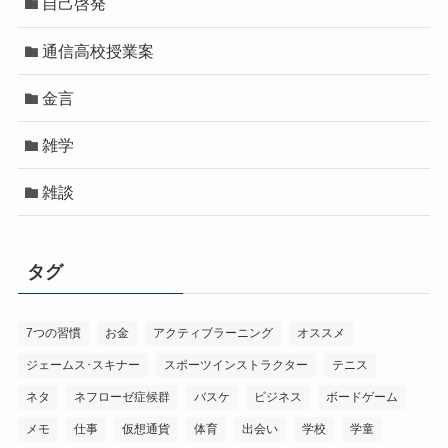
自己啓発
通信高校授業案
金言
雑学
雑談
タグ
7つの習慣
お金
アクティブラーニング
オススメ
ジェームス･スキナー
スポーツインストラクター
テニス
ネタ
ネフローゼ症候群
バスケ
ビジネス
ボードゲーム
メモ
仕事
仮想通貨
体育
出会い
学校
学童